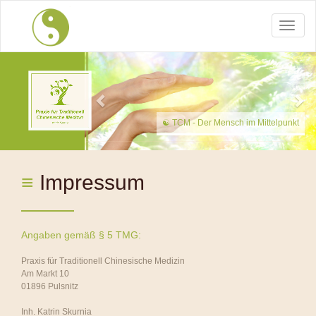
Toggle
naviga
Zurück
We
☯
TCM - Der Mensch im Mittelpunkt
≡
Impressum
Angaben gemäß § 5 TMG:
Praxis für Traditionell Chinesische Medizin
Am Markt 10
01896 Pulsnitz
Inh. Katrin Skurnia